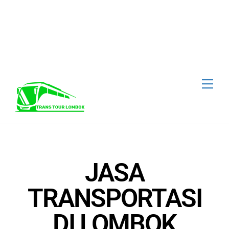
Call Us : +62 817-1787-3227
Transtour Lombok
Ikuti Kami :
JASA
TRANSPORTASI
DI LOMBOK