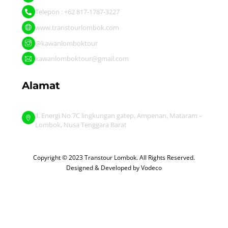
Telepon : +62 817-1787-3227
www.transtourlombok.com
@kawanlomboktour
kawanlomboktour@gmail.com
Alamat
Jl. Energi No 7C lingkungan gatep, Ampenan, Mataram –
Lombok, Nusa Tenggara Barat
Copyright © 2023 Transtour Lombok. All Rights Reserved.
Designed & Developed by
Vodeco