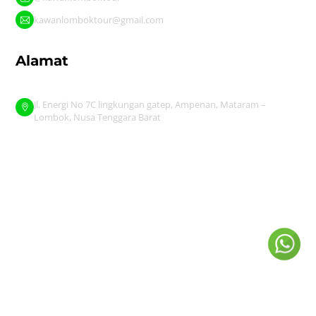
kawanlomboktour@gmail.com
Alamat
Jl. Energi No 7C lingkungan gatep, Ampenan, Mataram –
Lombok, Nusa Tenggara Barat