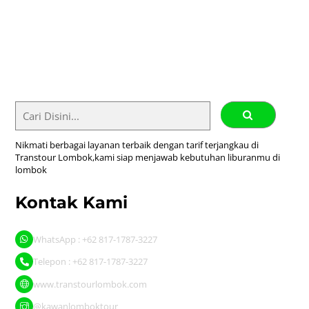
Skip
Call Us : +62 817-1787-3227
to
Transtour Lombok
content
Ikuti Kami :
Nikmati berbagai layanan terbaik dengan tarif terjangkau di
Transtour Lombok,kami siap menjawab kebutuhan liburanmu di
lombok
Kontak Kami
WhatsApp : +62 817-1787-3227
Telepon : +62 817-1787-3227
www.transtourlombok.com
@kawanlomboktour