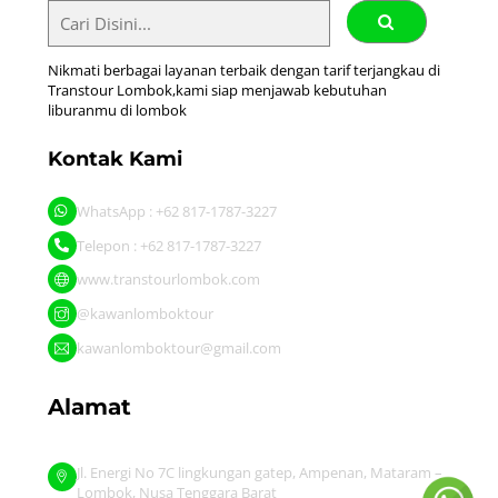
Nikmati berbagai layanan terbaik dengan tarif terjangkau di
Transtour Lombok,kami siap menjawab kebutuhan
liburanmu di lombok
Kontak Kami
WhatsApp : +62 817-1787-3227
Telepon : +62 817-1787-3227
www.transtourlombok.com
@kawanlomboktour
kawanlomboktour@gmail.com
Alamat
Jl. Energi No 7C lingkungan gatep, Ampenan, Mataram –
Lombok, Nusa Tenggara Barat