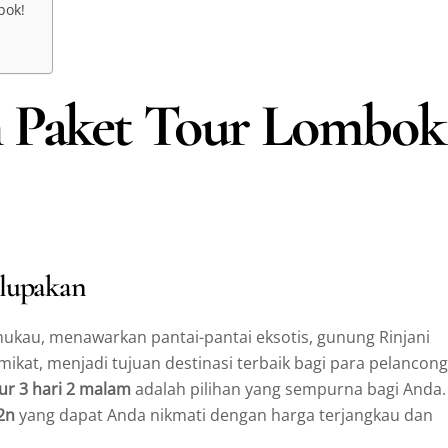
bok!
 Paket Tour Lombok
rlupakan
au, menawarkan pantai-pantai eksotis, gunung Rinjani
kat, menjadi tujuan destinasi terbaik bagi para pelancong
ur 3 hari 2 malam
adalah pilihan yang sempurna bagi Anda.
2n
yang dapat Anda nikmati dengan harga terjangkau dan