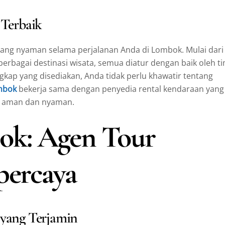
 Terbaik
ang nyaman selama perjalanan Anda di Lombok. Mulai dari
rbagai destinasi wisata, semua diatur dengan baik oleh t
gkap yang disediakan, Anda tidak perlu khawatir tentang
mbok
bekerja sama dengan penyedia rental kendaraan yang
a aman dan nyaman.
ok: Agen Tour
percaya
 yang Terjamin