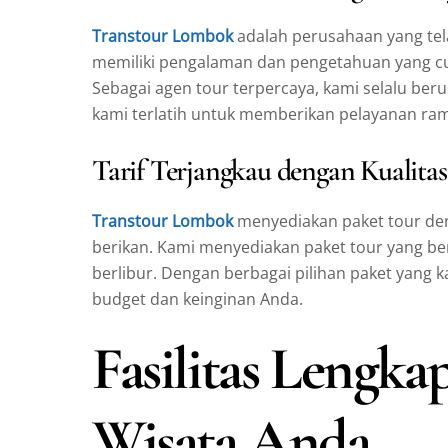
Transtour Lombok
adalah perusahaan yang tela
memiliki pengalaman dan pengetahuan yang cu
Sebagai agen tour terpercaya, kami selalu be
kami terlatih untuk memberikan pelayanan ra
Tarif Terjangkau dengan Kualitas
Transtour Lombok
menyediakan paket tour den
berikan. Kami menyediakan paket tour yang b
berlibur. Dengan berbagai pilihan paket yang 
budget dan keinginan Anda.
Fasilitas Lengk
Wisata Anda