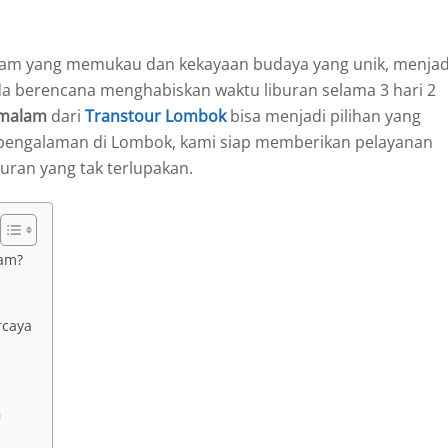
lam yang memukau dan kekayaan budaya yang unik, menjad
nda berencana menghabiskan waktu liburan selama 3 hari 2
 malam
dari
Transtour Lombok
bisa menjadi pilihan yang
erpengalaman di Lombok, kami siap memberikan pelayanan
ran yang tak terlupakan.
lam?
rcaya
a