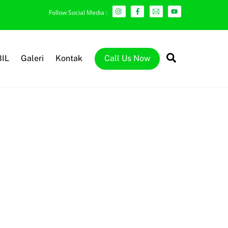
Follow Social Media :
Search
IL
Galeri
Kontak
Call Us Now