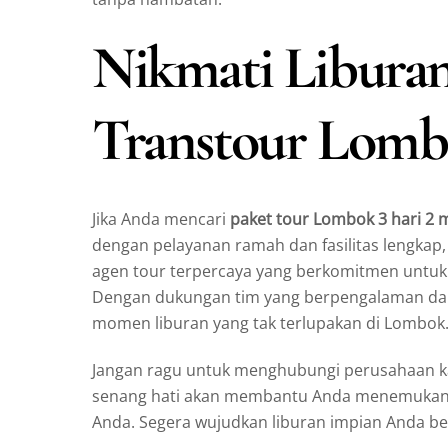
Nikmati Libura
Transtour Lomb
Jika Anda mencari
paket tour Lombok 3 hari 2
dengan pelayanan ramah dan fasilitas lengkap
agen tour terpercaya yang berkomitmen untuk 
Dengan dukungan tim yang berpengalaman dan
momen liburan yang tak terlupakan di Lombok
Jangan ragu untuk menghubungi perusahaan k
senang hati akan membantu Anda menemukan p
Anda. Segera wujudkan liburan impian Anda 