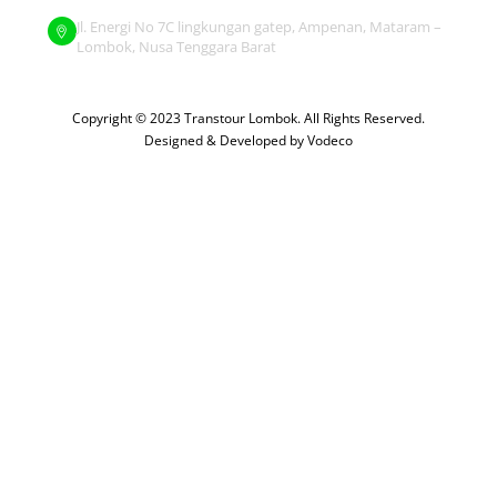
Jl. Energi No 7C lingkungan gatep, Ampenan, Mataram –
Lombok, Nusa Tenggara Barat
Copyright © 2023 Transtour Lombok. All Rights Reserved.
Designed & Developed by
Vodeco